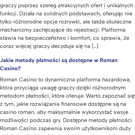
graczy poprzez szereg atrakcyjnych ofert i unikalnych
funkcji. Działa na solidnych podstawach, oferując nie
tylko różnorodne opcje rozrywki, ale także skuteczne
mechanizmy zachęcające do rejestracji. Platforma
stawia na bezpieczeństwo i komfort, co sprawia, że
coraz więcej graczy decyduje się na […]
Jakie metody płatności są dostępne w Roman
Casino?
Roman Casino to dynamiczna platforma hazardowa,
która przyciąga uwagę graczy dzięki różnorodnym
metodom płatności, które oferuje. Warto zapoznać się
z tym, jakie rozwiązania finansowe dostępne są na
casino roman, aby maksymalnie wykorzystać swoje
możliwości podczas gry. Dostępne metody płatności
Roman Casino zapewnia swoim użytkownikom duży