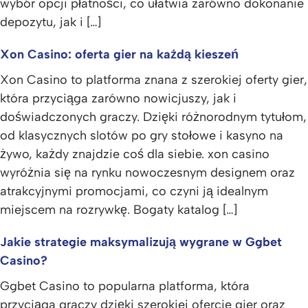
wybór opcji płatności, co ułatwia zarówno dokonanie
depozytu, jak i […]
Xon Casino: oferta gier na każdą kieszeń
Xon Casino to platforma znana z szerokiej oferty gier,
która przyciąga zarówno nowicjuszy, jak i
doświadczonych graczy. Dzięki różnorodnym tytułom,
od klasycznych slotów po gry stołowe i kasyno na
żywo, każdy znajdzie coś dla siebie. xon casino
wyróżnia się na rynku nowoczesnym designem oraz
atrakcyjnymi promocjami, co czyni ją idealnym
miejscem na rozrywkę. Bogaty katalog […]
Jakie strategie maksymalizują wygrane w Ggbet
Casino?
Ggbet Casino to popularna platforma, która
przyciąga graczy dzięki szerokiej ofercie gier oraz